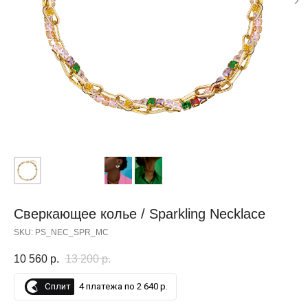
СУПЕР, СПАСИБО
Сверкающее колье / Sparkling Necklace
SKU:
PS_NEC_SPR_MC
10 560
р.
13 200
р.
Сплит
4 платежа по 2 640 р.