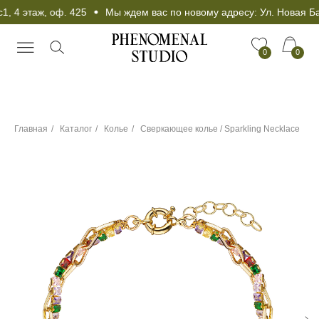
, 4 этаж, оф. 425
Мы ждем вас по новому адресу: Ул. Новая Бас
0
0
Главная
/
Каталог
/
Колье
/
Сверкающее колье / Sparkling Necklace
Чокер в подарок при
любой покупке от 25
000 рублей!