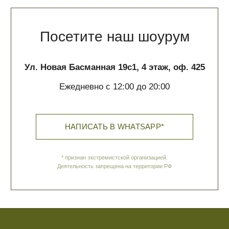
Покупателям
О нас
Доставка и оплата
Обратная связь
Политика обработки данных
Контакты
ИП Галюченок Е.В.
ИНН: 773613742593
ОГРН: 319774600200446