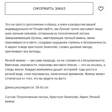
ОФОРМИТЬ ЗАКАЗ
Это не просто дополнение к образу, а ключ к раскрытию вашей
индивидуальности! Почувствуйте, как Лунная тропа окутывает вашу
шею лунным сиянием, сотканным из позолоченной латуни.
Завораживающие бусины, имитирующие лунный камень, мягко
переливаются в свете, создавая ощущение глубины и безграничности.
А акцент в виде кристалла Swarovski, словно далекая звезда,
притягивает все взгляды.
Речной жемчуг — как сама природа: он не стремится к безупречности.
Вмятинки, неровности, переливы матового блеска — это не изъяны, а
следы жизни. Каждая жемчужина дышит историей: годы роста в
речной воде, слои перламутра, нанесенные временем. Жемчуг может
отличаться от того, что вы видите на фото.
Длина регулируется: 38-43 cm
Состав: Позолоченная латунь; Кристалл Swarovski; Акрил; Речной
жемчуг