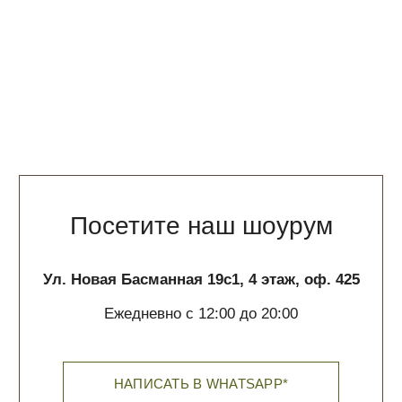
+7 (985) 580 10 10
questions@phenomenalstudio.com
Сотрудничество
pr@phenomenalstudio.com
Покупателям
О нас
Доставка и оплата
Обратная связь
Политика обработки данных
Контакты
ИП Галюченок Е.В.
ИНН: 773613742593
ОГРН: 319774600200446