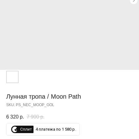
СУПЕР, СПАСИБО
Лунная тропа / Moon Path
SKU:
PS_NEC_MOOP_GOL
6 320
р.
7 900
р.
Сплит
4 платежа по 1 580 р.