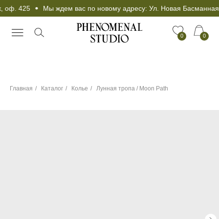
 оф. 425
Мы ждем вас по новому адресу: Ул. Новая Басманная 1
0
0
Главная
/
Каталог
/
Колье
/
Лунная тропа / Moon Path
Чокер в подарок при
любой покупке от 25
000 рублей!