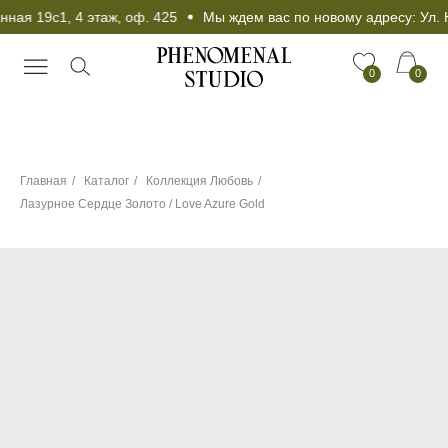
ая 19с1, 4 этаж, оф. 425
Мы ждем вас по новому адресу: Ул. Н
0
0
Главная
/
Каталог
/
Коллекция Любовь
/
Лазурное Сердце Золото / Love Azure Gold
Чокер в подарок при
любой покупке от 25
000 рублей!