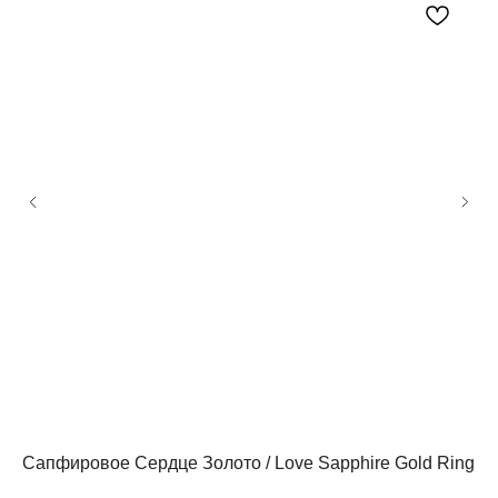
Посетите наш шоурум
Сапфировое Сердце Золото / Love Sapphire Gold Ring
Мо
Lo
Ул. Новая Басманная 19с1, 4 этаж, оф. 425