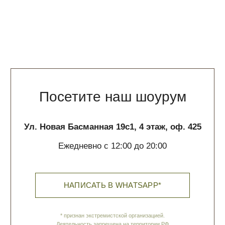
Сотрудничество
pr@phenomenalstudio.com
Покупателям
О нас
Доставка и оплата
Обратная связь
Политика обработки данных
Контакты
ИП Галюченок Е.В.
ИНН: 773613742593
ОГРН: 319774600200446