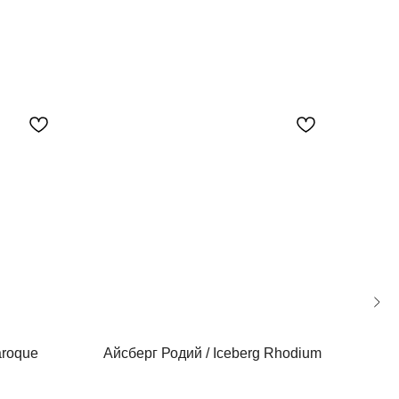
aroque
Айсберг Родий / Iceberg Rhodium
Сап
Sap