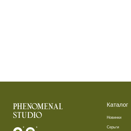
Каталог
Новинки
Серьги
*
*
Кольца
* признан экстремистской организацией.
Колье
Деятельность запрещена на территории РФ
Каффы
Анклеты
ИП Галюченок Е.В.
ИНН: 773613742593
Подарочные наборы
ОГРН: 319774600200446