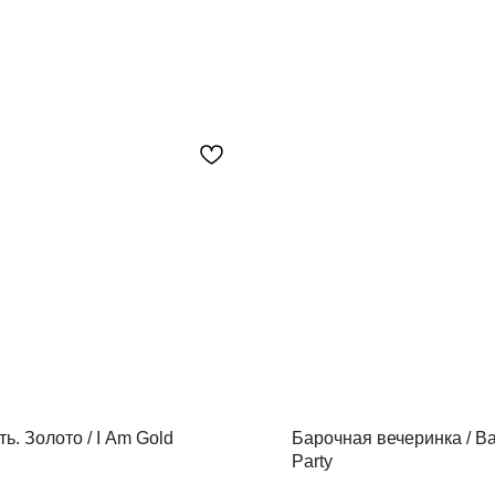
ть. Золото / I Am Gold
Барочная вечеринка / B
Party