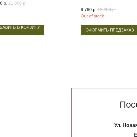
20
р.
21 900
р.
9 760
р.
12 200
р.
Out of stock
БАВИТЬ В КОРЗИНУ
ОФОРМИТЬ ПРЕДЗАКАЗ
Посетите н
Ул. Новая Басманная 19
Ежедневно с 12
НАПИСАТЬ В 
* признан экстремистской организацией. Де