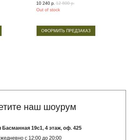
10 240
р.
12 800
р.
Out of stock
13 2
Д
ОФОРМИТЬ ПРЕДЗАКАЗ
аш шоурум
с1, 4 этаж, оф. 425
:00 до 20:00
WHATSAPP*
ятельность запрещена на территории РФ