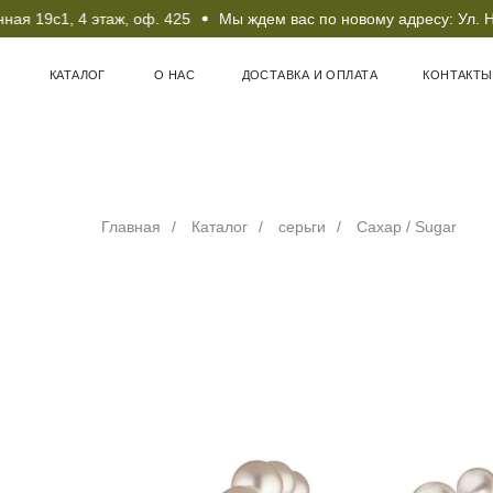
я 19с1, 4 этаж, оф. 425
Мы ждем вас по новому адресу: Ул. Нов
КАТАЛОГ
О НАС
ДОСТАВКА И ОПЛАТА
КОНТАКТЫ
Главная
/
Каталог
/
серьги
/
Сахар / Sugar