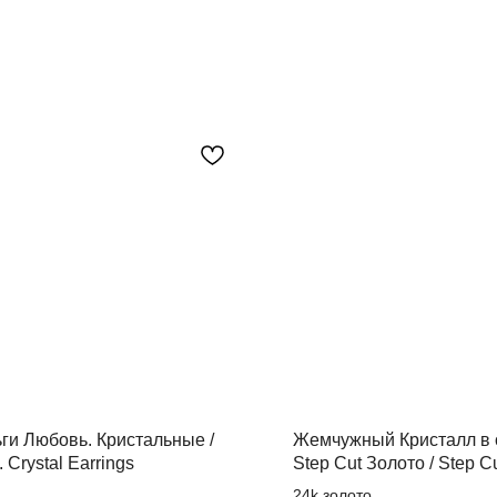
ги Любовь. Кристальные /
Жемчужный Кристалл в 
 Crystal Earrings
Step Cut Золото / Step Cu
Crystal
24k золото