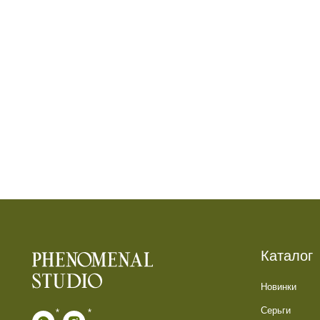
Каталог
Новинки
Серьги
*
*
Кольца
* признан экстремистской организацией.
Колье
Деятельность запрещена на территории РФ
Каффы
Анклеты
ИП Галюченок Е.В.
ИНН: 773613742593
Подарочные наборы
ОГРН: 319774600200446