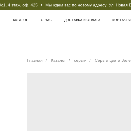
 4 этаж, оф. 425
Мы ждем вас по новому адресу: Ул. Новая Бас
КАТАЛОГ
О НАС
ДОСТАВКА И ОПЛАТА
КОНТАКТЫ
Главная
/
Каталог
/
серьги
/
Серьги цвета Зелен