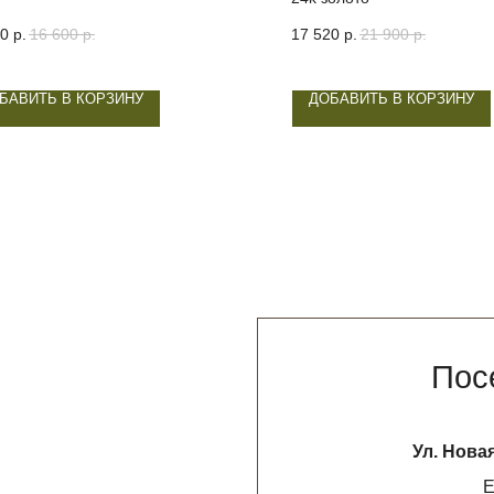
80
р.
16 600
р.
17 520
р.
21 900
р.
БАВИТЬ В КОРЗИНУ
ДОБАВИТЬ В КОРЗИНУ
Посетите н
Ул. Новая Басманная 19
Ежедневно с 12
НАПИСАТЬ В 
* признан экстремистской организацией. Де