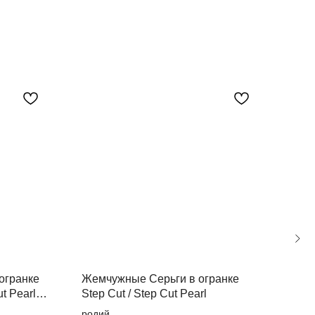
огранке
Жемчужные Серьги в огранке
Жем
t Pearl
Step Cut / Step Cut Pearl
Pea
родий