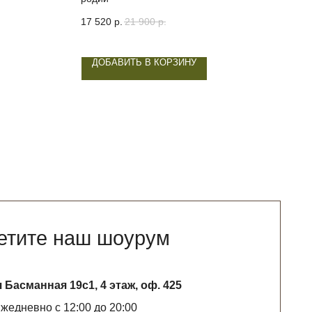
17 520
р.
21 900
р.
15 1
ДОБАВИТЬ В КОРЗИНУ
Д
аш шоурум
с1, 4 этаж, оф. 425
:00 до 20:00
WHATSAPP*
ятельность запрещена на территории РФ