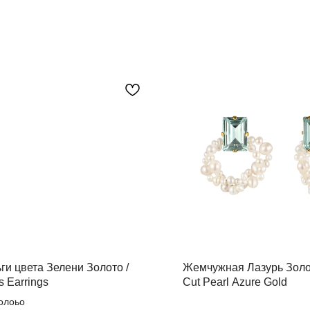
ги цвета Зелени Золото /
Жемчужная Лазурь Золот
s Earrings
Cut Pearl Azure Gold
олоьо