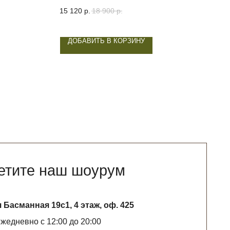
15 120
р.
18 900
р.
9 76
Out o
ДОБАВИТЬ В КОРЗИНУ
О
аш шоурум
с1, 4 этаж, оф. 425
:00 до 20:00
WHATSAPP*
ятельность запрещена на территории РФ