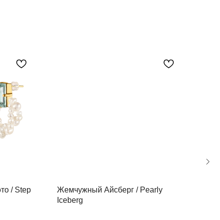
о / Step
Жемчужный Айсберг / Pearly
Крис
Iceberg
Cut 
Rho