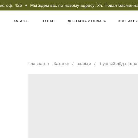
 оф. 425
Мы ждем вас по новому адресу: Ул. Новая Басманная 1
КАТАЛОГ
О НАС
ДОСТАВКА И ОПЛАТА
КОНТАКТЫ
Главная
/
Каталог
/
серьги
/
Лунный лёд / Lunar