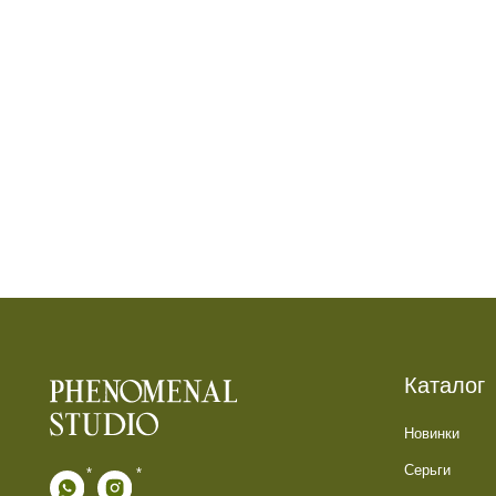
Каталог
Новинки
Серьги
*
*
Кольца
* признан экстремистской организацией.
Колье
Деятельность запрещена на территории РФ
Каффы
Анклеты
ИП Галюченок Е.В.
ИНН: 773613742593
Подарочные наборы
ОГРН: 319774600200446