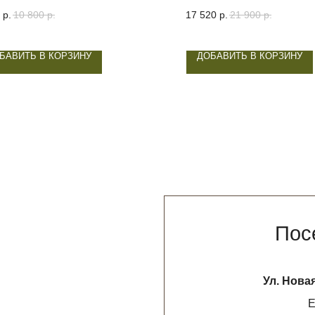
р.
10 800
р.
17 520
р.
21 900
р.
БАВИТЬ В КОРЗИНУ
ДОБАВИТЬ В КОРЗИНУ
Посетите н
Ул. Новая Басманная 19
Ежедневно с 12
НАПИСАТЬ В 
* признан экстремистской организацией. Де