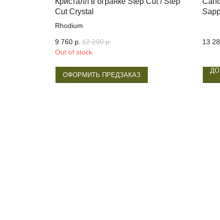
ранке
Кристалл в огранке Step Cut / Step
Сапф
rinite
Cut Crystal
Sapp
Rhodium
9 760
р.
12 200
р.
13 2
Out of stock
ДО
ОФОРМИТЬ ПРЕДЗАКАЗ