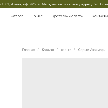
с1, 4 этаж, оф. 425
Мы ждем вас по новому адресу: Ул. Новая 
КАТАЛОГ
О НАС
ДОСТАВКА И ОПЛАТА
КОНТАКТЫ
Главная
/
Каталог
/
серьги
/
Серьги Аквамарин 