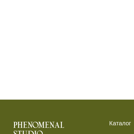
Каталог
Новинки
Серьги
*
*
Кольца
* признан экстремистской организацией.
Колье
Деятельность запрещена на территории РФ
Каффы
Анклеты
ИП Галюченок Е.В.
ИНН: 773613742593
Подарочные наборы
ОГРН: 319774600200446