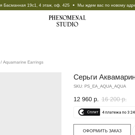
Басманная 19с1, 4 этаж, оф. 425
Мы ждем вас по новому адресу:
Ул. Новая 
/ Aquamarine Earrings
Серьги Аквамарин 
Чокер в подаро
SKU:
PS_EA_AQUA_AQUA
любой покупке 
12 960
р.
16 200
р.
000 рублей!
Сплит
4 платежа по 3 24
ОФОРМИТЬ ЗАКАЗ
СУПЕР, СПАСИБО