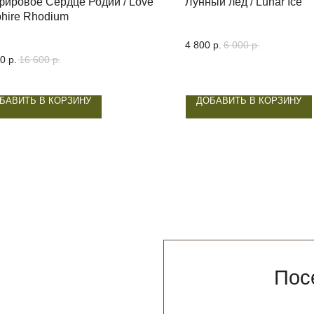
ировое Сердце Родий / Love
Лунный лёд / Lunar Ice
hire Rhodium
4 800
р.
6 000
р.
80
р.
16 600
р.
БАВИТЬ В КОРЗИНУ
ДОБАВИТЬ В КОРЗИНУ
Посетите н
Ул. Новая Басманная 19
Ежедневно с 12
НАПИСАТЬ В 
* признан экстремистской организацией. Де