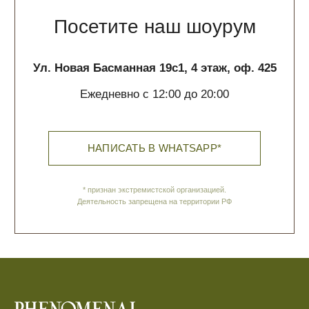
Контакты
ИП Галюченок Е.В.
ИНН: 773613742593
ОГРН: 319774600200446