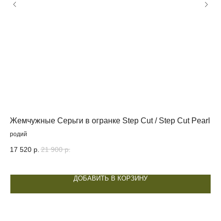
Посетите наш шоурум
Ул. Новая Басманная 19с1, 4 этаж, оф. 425
Ежедневно с 12:00 до 20:00
Жемчужные Серьги в огранке Step Cut / Step Cut Pearl
Же
Rh
родий
НАПИСАТЬ В WHATSAPP*
17 520
р.
21 900
р.
17
* признан экстремистской организацией.
Деятельность запрещена на территории РФ
ДОБАВИТЬ В КОРЗИНУ