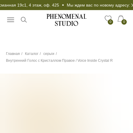
анная 19с1, 4 этаж, оф. 425
Мы ждем вас по новому адресу: Ул
0
0
Главная
/
Каталог
/
серьги
/
Внутренний Голос с Кристаллом Правое / Voice Inside Crystal R
Чокер в подарок при
любой покупке от 25
000 рублей!