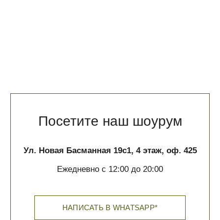
+7 (985) 580 10 10
questions@phenomenalstudio.com
Сотрудничество
pr@phenomenalstudio.com
Покупателям
О нас
Доставка и оплата
Обратная связь
Политика обработки данных
Контакты
ИП Галюченок Е.В.
ИНН: 773613742593
ОГРН: 319774600200446