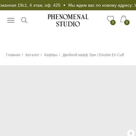
анная 19с1, 4 этаж, оф. 425
Мы ждем вас по новому адресу: Ул
0
0
Главная
/
Каталог
/
Каффы
/
Двойной кафф Эри / Double Eri Cuff
Чокер в подарок при
любой покупке от 25
000 рублей!