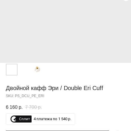
СУПЕР, СПАСИБО
Двойной кафф Эри / Double Eri Cuff
SKU:
PS_DCU_PE_ERI
6 160
р.
7 700
р.
Сплит
4 платежа по 1 540 р.