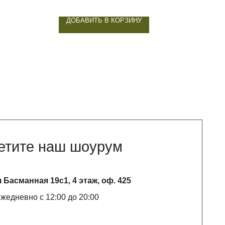
5 52
ДОБАВИТЬ В КОРЗИНУ
Д
аш шоурум
с1, 4 этаж, оф. 425
:00 до 20:00
WHATSAPP*
ятельность запрещена на территории РФ