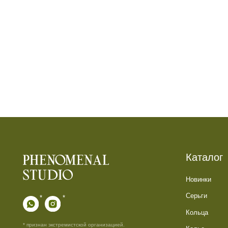
Каталог
Новинки
Серьги
*
*
Кольца
* признан экстремистской организацией.
Колье
Деятельность запрещена на территории РФ
Каффы
Анклеты
ИП Галюченок Е.В.
ИНН: 773613742593
Подарочные наборы
ОГРН: 319774600200446