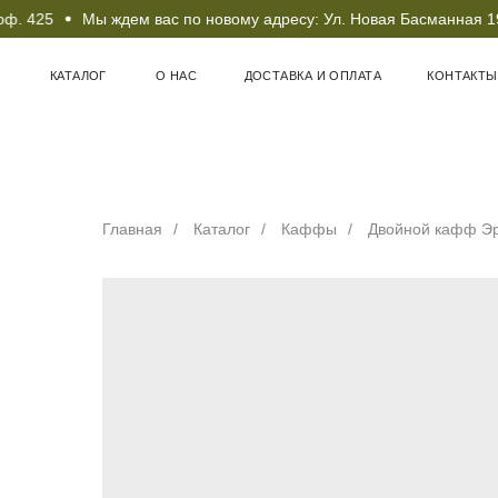
. 425
Мы ждем вас по новому адресу: Ул. Новая Басманная 19с1
КАТАЛОГ
О НАС
ДОСТАВКА И ОПЛАТА
КОНТАКТЫ
Главная
/
Каталог
/
Каффы
/
Двойной кафф Эри