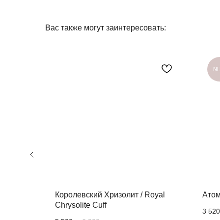
Вас также могут заинтересовать:
N
/ Black
Королевский Хризолит / Royal
Атом
Chrysolite Cuff
3 520