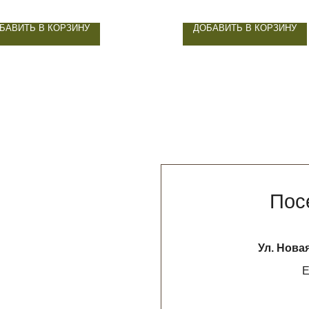
БАВИТЬ В КОРЗИНУ
ДОБАВИТЬ В КОРЗИНУ
Посетите н
Ул. Новая Басманная 19
Ежедневно с 12
НАПИСАТЬ В 
* признан экстремистской организацией. Де