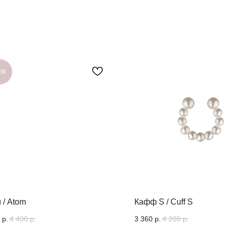
EW
 / Atom
Кафф S / Cuff S
р.
4 400
р.
3 360
р.
4 200
р.