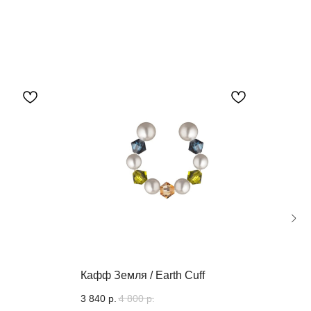
Кафф Земля / Earth Cuff
Коро
Crys
3 840
р.
4 800
р.