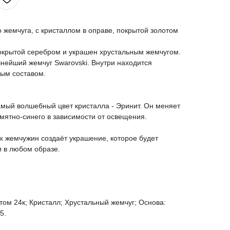
 жемчуга, с кристаллом в оправе, покрытой золотом
покрытой серебром и украшен хрустальным жемчугом.
чнейший жемчуг Swarovski. Внутри находится
ным составом.
амый волшебный цвет кристалла - Эринит. Он меняет
 мятно-синего в зависимости от освещения.
 жемчужин создаёт украшение, которое будет
и в любом образе.
том 24к; Кристалл; Хрустальный жемчуг; Основа:
5.