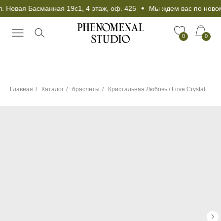
 Новая Басманная 19с1, 4 этаж, оф. 425
Мы ждем вас по новому
0
0
Главная
/
Каталог
/
браслеты
/
Кристальная Любовь / Love Crystal
Чокер в подарок при
любой покупке от 25
000 рублей!