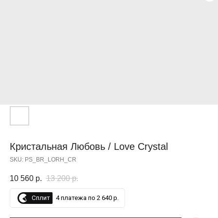
СУПЕР, СПАСИБО
Кристальная Любовь / Love Crystal
SKU:
PS_BR_LORH_CR
10 560
р.
13 200
р.
Сплит
4 платежа по 2 640 р.